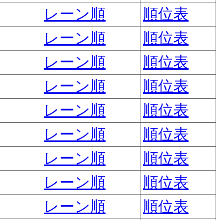
レーン順
順位表
レーン順
順位表
レーン順
順位表
レーン順
順位表
レーン順
順位表
レーン順
順位表
レーン順
順位表
レーン順
順位表
レーン順
順位表