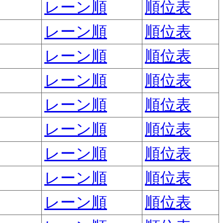
レーン順
順位表
レーン順
順位表
レーン順
順位表
レーン順
順位表
レーン順
順位表
レーン順
順位表
レーン順
順位表
レーン順
順位表
レーン順
順位表