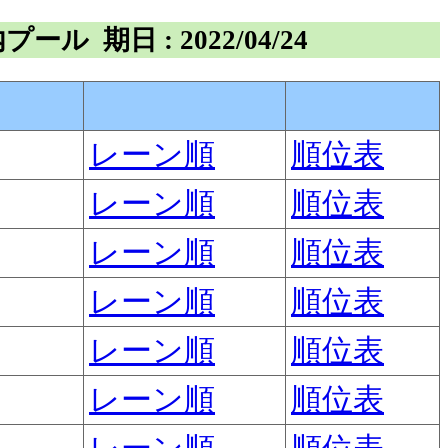
期日 : 2022/04/24
レーン順
順位表
レーン順
順位表
レーン順
順位表
レーン順
順位表
レーン順
順位表
レーン順
順位表