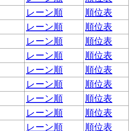
レーン順
順位表
レーン順
順位表
レーン順
順位表
レーン順
順位表
レーン順
順位表
レーン順
順位表
レーン順
順位表
レーン順
順位表
レーン順
順位表