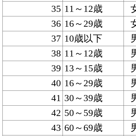
35
11～12歳
36
16～29歳
37
10歳以下
38
11～12歳
39
13～15歳
40
16～29歳
41
30～39歳
42
50～59歳
43
60～69歳