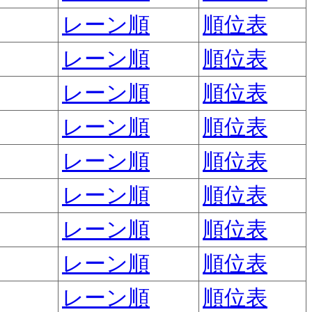
レーン順
順位表
レーン順
順位表
レーン順
順位表
レーン順
順位表
レーン順
順位表
レーン順
順位表
レーン順
順位表
レーン順
順位表
レーン順
順位表