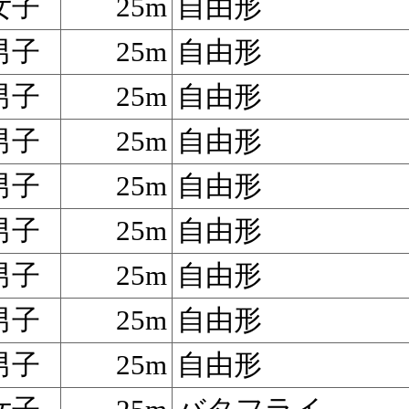
女子
25m
自由形
男子
25m
自由形
男子
25m
自由形
男子
25m
自由形
男子
25m
自由形
男子
25m
自由形
男子
25m
自由形
男子
25m
自由形
男子
25m
自由形