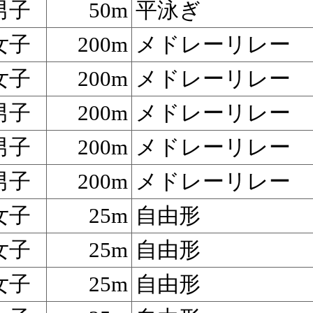
男子
50m
平泳ぎ
女子
200m
メドレーリレー
女子
200m
メドレーリレー
男子
200m
メドレーリレー
男子
200m
メドレーリレー
男子
200m
メドレーリレー
女子
25m
自由形
女子
25m
自由形
女子
25m
自由形