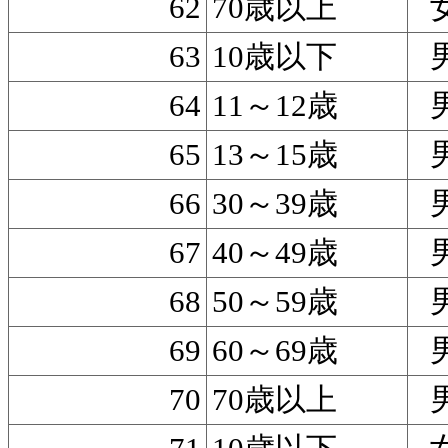
62
70歳以上
63
10歳以下
64
11～12歳
65
13～15歳
66
30～39歳
67
40～49歳
68
50～59歳
69
60～69歳
70
70歳以上