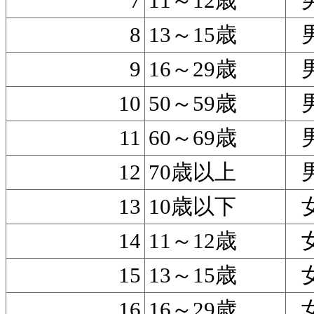
7
11～12歳
8
13～15歳
9
16～29歳
10
50～59歳
11
60～69歳
12
70歳以上
13
10歳以下
14
11～12歳
15
13～15歳
16
16～29歳