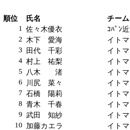
順位
氏名
チーム
1
佐々木優衣
ｺﾊﾟﾝ
2
木下 愛海
イトマ
3
田代 千彩
イトマ
4
村上 祐梨
イトマ
5
八木 渚
イトマ
6
川尻 菜々
イトマ
7
石橋 陽莉
イトマ
8
青木 千春
イトマ
9
武田 知紗
イトマ
10
加藤カエラ
イトマ