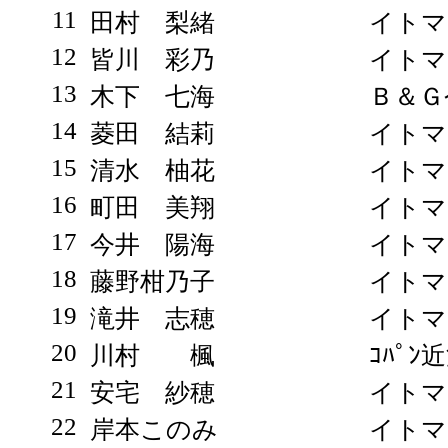
11
田村 梨緒
イトマ
12
皆川 彩乃
イトマ
13
木下 七海
Ｂ＆Ｇ
14
菱田 結莉
イトマ
15
清水 柚花
イトマ
16
町田 美翔
イトマ
17
今井 陽海
イトマ
18
藤野柑乃子
イトマ
19
滝井 志穂
イトマ
20
川村 楓
ｺﾊﾟﾝ
21
安宅 紗穂
イトマ
22
岸本このみ
イトマ