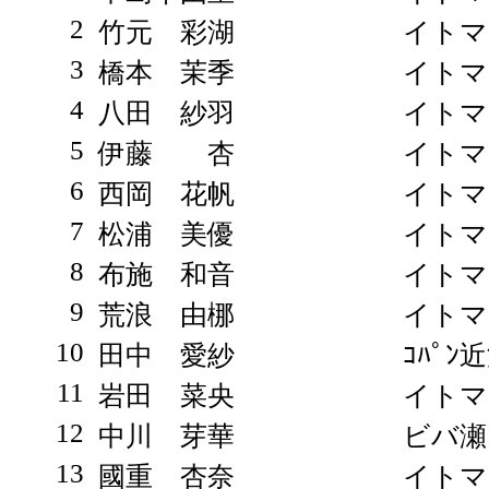
2
竹元 彩湖
イトマ
3
橋本 茉季
イトマ
4
八田 紗羽
イトマ
5
伊藤 杏
イトマ
6
西岡 花帆
イトマ
7
松浦 美優
イトマ
8
布施 和音
イトマ
9
荒浪 由梛
イトマ
10
田中 愛紗
ｺﾊﾟﾝ
11
岩田 菜央
イトマ
12
中川 芽華
ビバ瀬
13
國重 杏奈
イトマ