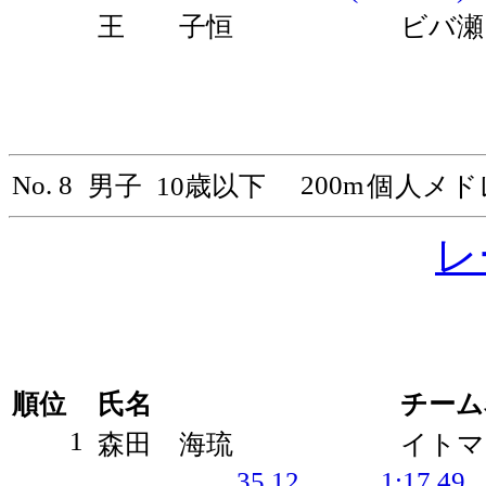
王 子恒
ビバ瀬
No. 8
200m
男子
10歳以下
個人メド
レ
順位
氏名
チーム
1
森田 海琉
イトマ
35.12
1:17.49