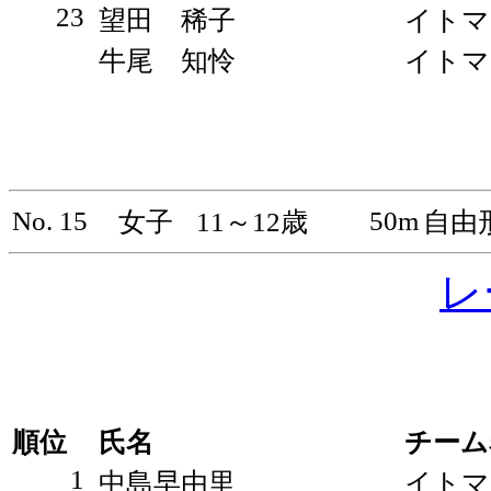
23
望田 稀子
イトマ
牛尾 知怜
イトマ
No. 15
50m
女子
11～12歳
自由
レ
順位
氏名
チーム
1
中島早由里
イトマ