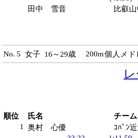
田中 雪音
比叡山
No. 5
200m
女子
16～29歳
個人メド
レ
順位
氏名
チーム
1
奥村 心優
ｺﾊﾟﾝ
33.22
1:11.59