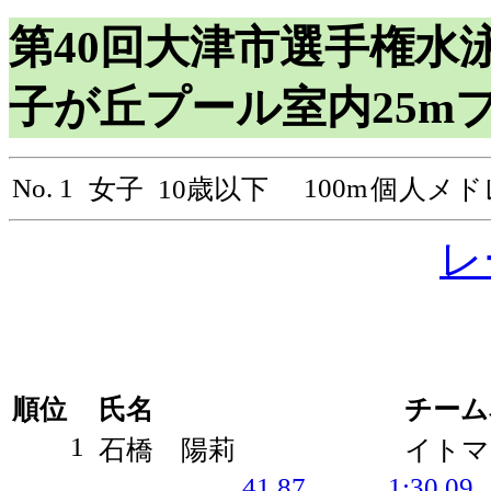
第40回大津市選手権水泳
子が丘プール室内25mプール 
No. 1
100m
女子
10歳以下
個人メド
レ
順位
氏名
チーム
1
石橋 陽莉
イトマ
41.87
1:30.09