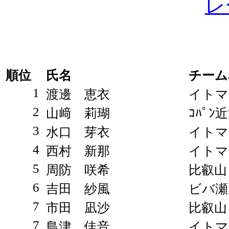
レ
順位
氏名
チーム
1
渡邊 恵衣
イトマ
2
山﨑 莉瑚
ｺﾊﾟﾝ
3
水口 芽衣
イトマ
4
西村 新那
イトマ
5
周防 咲希
比叡山
6
吉田 紗風
ビバ瀬
7
市田 凪沙
比叡山
7
島津 佳音
イトマ