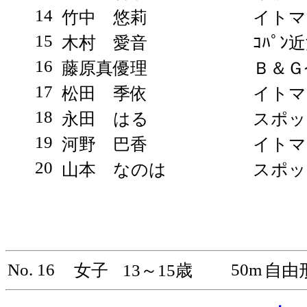
14
竹中 悠莉
イトマ
15
木村 愛音
ｺﾊﾟﾝ
16
藤原真優理
Ｂ＆Ｇ
17
松田 季依
イトマ
18
永田 はる
スポッ
19
河野 巴香
イトマ
20
山本 なのは
スポッ
No. 16
50m
女子
13～15歳
自由