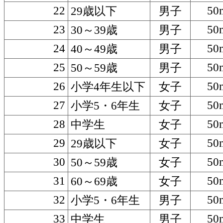
22
50
29歳以下
男子
23
50
30～39歳
男子
24
50
40～49歳
男子
25
50
50～59歳
男子
26
50
小学4年生以下
女子
27
50
小学5・6年生
女子
28
50
中学生
女子
29
50
29歳以下
女子
30
50
50～59歳
女子
31
50
60～69歳
女子
32
50
小学5・6年生
男子
33
50
中学生
男子