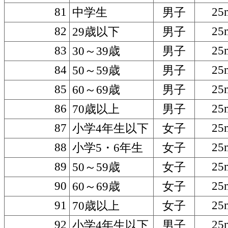
81
25
中学生
男子
82
25
29歳以下
男子
83
25
30～39歳
男子
84
25
50～59歳
男子
85
25
60～69歳
男子
86
25
70歳以上
男子
87
25
小学4年生以下
女子
88
25
小学5・6年生
女子
89
25
50～59歳
女子
90
25
60～69歳
女子
91
25
70歳以上
女子
92
25
小学4年生以下
男子