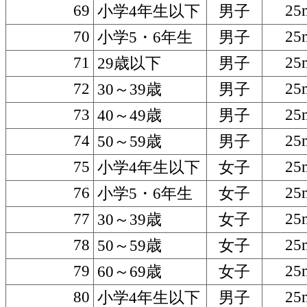
69
25
小学4年生以下
男子
70
25
小学5・6年生
男子
71
25
29歳以下
男子
72
25
30～39歳
男子
73
25
40～49歳
男子
74
25
50～59歳
男子
75
25
小学4年生以下
女子
76
25
小学5・6年生
女子
77
25
30～39歳
女子
78
25
50～59歳
女子
79
25
60～69歳
女子
80
25
小学4年生以下
男子