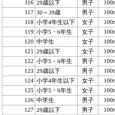
116
100
29歳以下
男子
117
100
30～39歳
男子
118
100
小学4年生以下
女子
119
100
小学5・6年生
女子
120
100
中学生
女子
121
100
29歳以下
女子
122
100
小学5・6年生
男子
123
100
29歳以下
男子
124
100
小学4年生以下
女子
125
100
小学5・6年生
女子
126
100
中学生
男子
127
100
29歳以下
男子