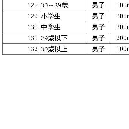
128
100
30～39歳
男子
129
200
小学生
男子
130
200
中学生
男子
131
200
29歳以下
男子
132
100
30歳以上
男子