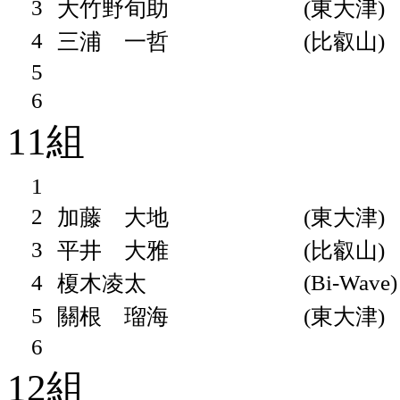
3
大竹野旬助
(東大津)
4
三浦 一哲
(比叡山)
5
6
11組
1
2
加藤 大地
(東大津)
3
平井 大雅
(比叡山)
4
(Bi-Wave)
榎木凌太
5
關根 瑠海
(東大津)
6
12組