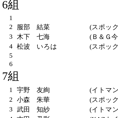
6組
1
2
服部 結菜
(スポッ
3
木下 七海
(Ｂ＆Ｇ今
4
松波 いろは
(スポッ
5
6
7組
1
宇野 友絢
(イトマン
2
小森 朱華
(スポッ
3
武田 知紗
(イトマン