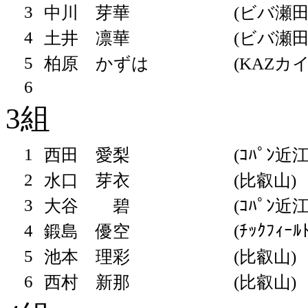
3
中川 芽華
(ビバ瀬田
4
土井 凛華
(ビバ瀬田
5
柏原 かずは
(KAZカ
6
3組
1
西田 愛梨
(ｺﾊﾟﾝ近
2
水口 芽衣
(比叡山)
3
大谷 碧
(ｺﾊﾟﾝ近
4
(ﾁｯｸﾌｨｰﾙ
鍛島 優空
5
池本 理彩
(比叡山)
6
西村 新那
(比叡山)