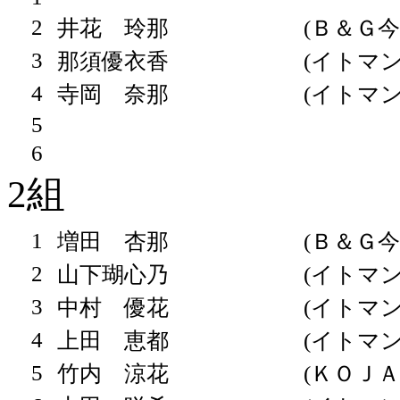
2
井花 玲那
(Ｂ＆Ｇ今
3
那須優衣香
(イトマン
4
寺岡 奈那
(イトマン
5
6
2組
1
増田 杏那
(Ｂ＆Ｇ今
2
山下瑚心乃
(イトマン
3
中村 優花
(イトマン
4
上田 恵都
(イトマン
5
竹内 涼花
(ＫＯＪＡ