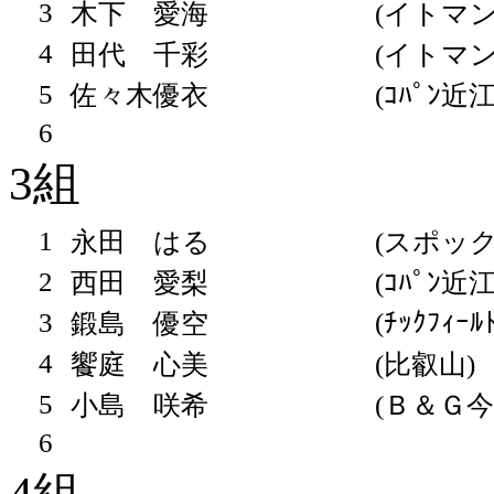
3
木下 愛海
(イトマン
4
田代 千彩
(イトマン
5
佐々木優衣
(ｺﾊﾟﾝ近
6
3組
1
永田 はる
(スポッ
2
西田 愛梨
(ｺﾊﾟﾝ近
3
(ﾁｯｸﾌｨｰﾙ
鍛島 優空
4
饗庭 心美
(比叡山)
5
小島 咲希
(Ｂ＆Ｇ今
6
4組