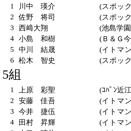
1
川中 瑛介
(スポッ
2
佐野 将司
(スポッ
3
西﨑大翔
(池島学園
4
小島 和樹
(Ｂ＆Ｇ今
5
中川 結晟
(イトマン
6
松木 智史
(スポッ
5組
1
上原 彩聖
(ｺﾊﾟﾝ近
2
安藤 佳吾
(イトマン
3
今井 捷伍
(イトマン
4
田村 昇輝
(イトマン