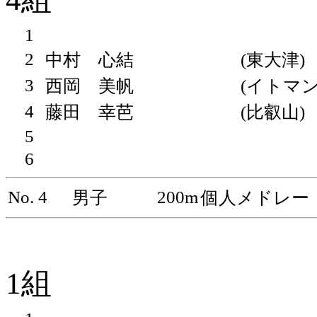
1
2
中村 心結
(東大津)
3
西岡 美帆
(イトマン
4
藤田 幸芭
(比叡山)
5
6
No. 4
200m
男子
個人メドレー
1組