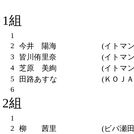
1組
1
2
今井 陽海
(イトマン
3
皆川侑里奈
(イトマン
4
芝原 美絢
(イトマン
5
田路あすな
(ＫＯＪＡ
6
2組
1
2
柳 茜里
(ビバ瀬田