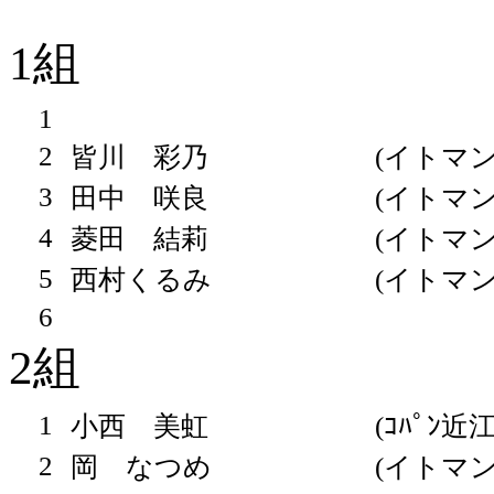
1組
1
2
皆川 彩乃
(イトマン
3
田中 咲良
(イトマン
4
菱田 結莉
(イトマン
5
西村くるみ
(イトマン
6
2組
1
小西 美虹
(ｺﾊﾟﾝ近
2
岡 なつめ
(イトマン