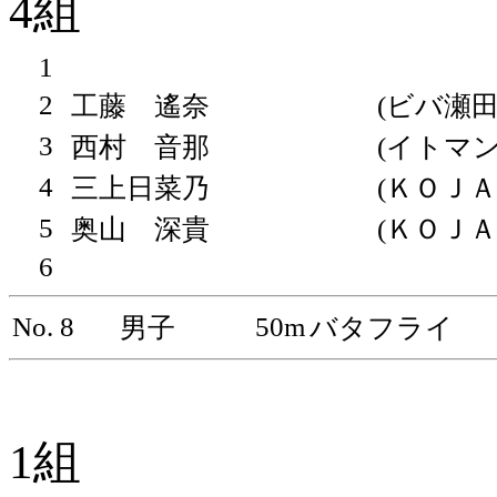
4組
1
2
工藤 遙奈
(ビバ瀬田
3
西村 音那
(イトマン
4
三上日菜乃
(ＫＯＪＡ
5
奥山 深貴
(ＫＯＪＡ
6
No. 8
50m
男子
バタフライ
1組