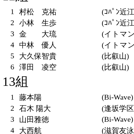
1
村松 克祐
(ｺﾊﾟﾝ近
2
小林 生歩
(ｺﾊﾟﾝ近
3
金 大琉
(イトマン
4
中林 優人
(イトマン
5
大久保智貴
(比叡山)
6
澤田 凌空
(比叡山)
13組
1
(Bi-Wave)
藤本陽
2
石木 陽大
(逢坂学区
3
(Bi-Wave)
山田雅徳
4
大西航
(滋賀友泳