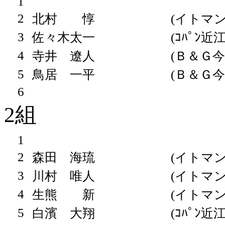
1
2
北村 惇
(イトマン
3
佐々木太一
(ｺﾊﾟﾝ近
4
寺井 遼人
(Ｂ＆Ｇ今
5
鳥居 一平
(Ｂ＆Ｇ今
6
2組
1
2
森田 海琉
(イトマン
3
川村 唯人
(イトマン
4
生熊 新
(イトマン
5
白濱 大翔
(ｺﾊﾟﾝ近