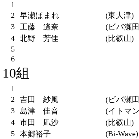
1
2
早瀬ほまれ
(東大津)
3
工藤 遙奈
(ビバ瀬田
4
北野 芳佳
(比叡山)
5
6
10組
1
2
吉田 紗風
(ビバ瀬田
3
島津 佳音
(イトマン
4
市田 凪沙
(比叡山)
5
(Bi-Wave)
本郷裕子