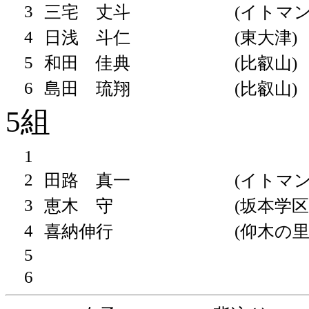
3
三宅 丈斗
(イトマン
4
日浅 斗仁
(東大津)
5
和田 佳典
(比叡山)
6
島田 琉翔
(比叡山)
5組
1
2
田路 真一
(イトマン
3
恵木 守
(坂本学区
4
喜納伸行
(仰木の里
5
6