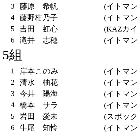
3
藤原 希帆
(イトマン
4
藤野柑乃子
(イトマン
5
吉田 虹心
(KAZカ
6
滝井 志穂
(イトマン
5組
1
岸本このみ
(イトマン
2
清水 柚花
(イトマン
3
今井 陽海
(イトマン
4
橋本 サラ
(イトマン
5
岩田 愛未
(スポッ
6
牛尾 知怜
(イトマン