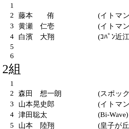
1
2
藤本 侑
(イトマン
3
黄瀬 仁壱
(イトマン
4
白濱 大翔
(ｺﾊﾟﾝ近
5
6
2組
1
2
森田 想一朗
(スポッ
3
山本晃史郎
(イトマン
4
(Bi-Wave)
津田聡太
5
山本 陸翔
(皇子が丘