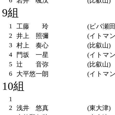
6
岩井 颯汰
(比叡山)
9組
1
工藤 玲
(ビバ瀬田
2
井上 照彌
(イトマン
3
村上 奏心
(比叡山)
4
門坂 一星
(イトマン
5
辻 音弥
(比叡山)
6
大平悠一朗
(イトマン
10組
1
2
浅井 悠真
(東大津)