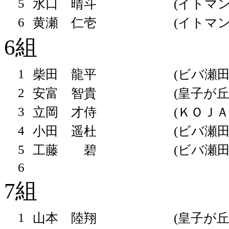
5
水口 晴斗
(イトマン
6
黄瀬 仁壱
(イトマン
6組
1
柴田 龍平
(ビバ瀬田
2
安富 智貴
(皇子が丘
3
立岡 才侍
(ＫＯＪＡ
4
小田 遥杜
(ビバ瀬田
5
工藤 碧
(ビバ瀬田
6
7組
1
山本 陸翔
(皇子が丘