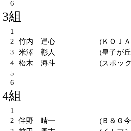
6
3組
1
2
竹内 逞心
(ＫＯＪＡ
3
米澤 彰人
(皇子が丘
4
松木 海斗
(スポッ
5
6
4組
1
2
伴野 晴一
(Ｂ＆Ｇ今