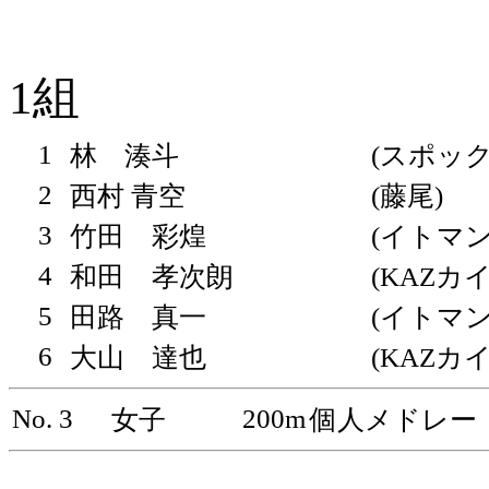
1組
1
林 湊斗
(スポッ
2
西村 青空
(藤尾)
3
竹田 彩煌
(イトマン
4
和田 孝次朗
(KAZカ
5
田路 真一
(イトマン
6
大山 達也
(KAZカ
No. 3
200m
女子
個人メドレー