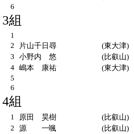
6
3組
1
2
片山千日尋
(東大津)
3
小野内 悠
(比叡山)
4
嶋本 康祐
(東大津)
5
6
4組
1
原田 昊樹
(比叡山)
2
源 一颯
(比叡山)