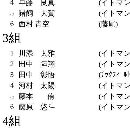
4
早藤 良真
(イトマン
5
猪飼 大賀
(イトマン
6
西村 青空
(藤尾)
3組
1
川添 太雅
(イトマン
2
田中 陸翔
(イトマン
3
(ﾁｯｸﾌｨｰﾙ
田中 彰悟
4
河村 太陽
(イトマン
5
藤本 侑
(イトマン
6
藤原 悠斗
(イトマン
4組