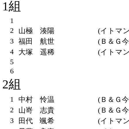
1組
1
2
山極 湊陽
(イトマン
3
福田 航世
(Ｂ＆Ｇ今
4
大塚 遥稀
(イトマン
5
6
2組
1
中村 怜温
(Ｂ＆Ｇ今
2
山嵜 志貴
(Ｂ＆Ｇ今
3
田代 颯希
(イトマン