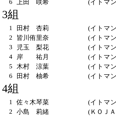
6
上田 咲希
(イトマン
3組
1
田村 杏莉
(イトマン
2
皆川侑里奈
(イトマン
3
児玉 梨花
(イトマン
4
岸 祐月
(イトマン
5
木村 涼葉
(イトマン
6
田村 柚希
(イトマン
4組
1
佐々木琴菜
(イトマン
2
小島 莉緒
(ＫＯＪＡ