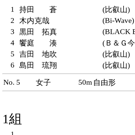
1
持田 蒼
(比叡山)
2
(Bi-Wave)
木内克哉
3
(BLACK 
黒田 拓真
4
饗庭 湊
(Ｂ＆Ｇ今
5
吉田 地吹
(比叡山)
6
島田 琉翔
(比叡山)
No. 5
50m
女子
自由形
1組
1