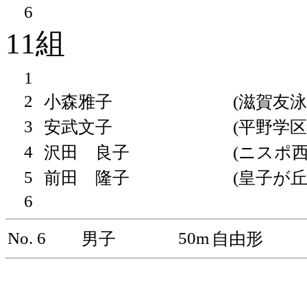
6
11組
1
2
小森雅子
(滋賀友泳
3
安武文子
(平野学区
4
沢田 良子
(ニスポ西
5
前田 隆子
(皇子が丘
6
No. 6
50m
男子
自由形