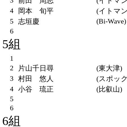
3
前田 周志
(イトマン
4
岡本 旬平
(イトマン
5
(Bi-Wave)
志垣慶
6
5組
1
2
片山千日尋
(東大津)
3
村田 悠人
(スポッ
4
小谷 琉正
(比叡山)
5
6
6組