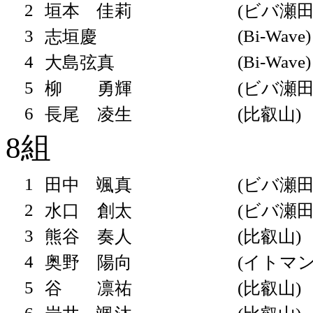
2
垣本 佳莉
(ビバ瀬田
3
(Bi-Wave)
志垣慶
4
(Bi-Wave)
大島弦真
5
柳 勇輝
(ビバ瀬田
6
長尾 凌生
(比叡山)
8組
1
田中 颯真
(ビバ瀬田
2
水口 創太
(ビバ瀬田
3
熊谷 奏人
(比叡山)
4
奥野 陽向
(イトマン
5
谷 凛祐
(比叡山)