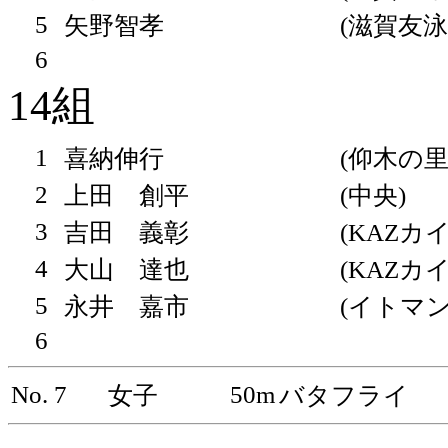
5
矢野智孝
(滋賀友泳
6
14組
1
喜納伸行
(仰木の里
2
上田 創平
(中央)
3
吉田 義彰
(KAZカ
4
大山 達也
(KAZカ
5
永井 嘉市
(イトマン
6
No. 7
50m
女子
バタフライ