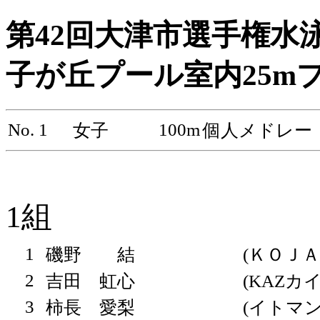
第42回大津市選手権水泳
子が丘プール室内25mプール 
No. 1
100m
女子
個人メドレー
1組
1
磯野 結
(ＫＯＪＡ
2
吉田 虹心
(KAZカ
3
柿長 愛梨
(イトマン