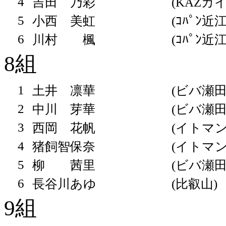
4
吉田 乃彩
(KAZカ
5
小西 美虹
(ｺﾊﾟﾝ近
6
川村 楓
(ｺﾊﾟﾝ近
8組
1
土井 凛華
(ビバ瀬田
2
中川 芽華
(ビバ瀬田
3
西岡 花帆
(イトマン
4
猪飼智保奈
(イトマン
5
柳 茜里
(ビバ瀬田
6
長谷川あゆ
(比叡山)
9組